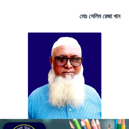
ম
স
ল
ম
র
জ
খ
ন