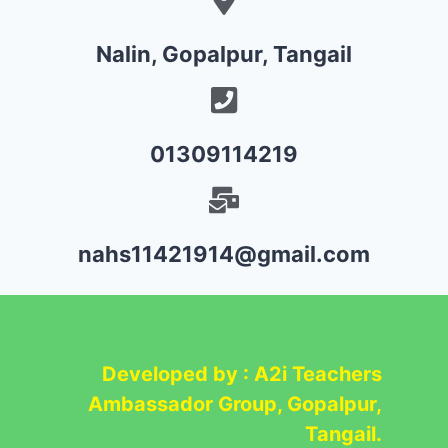
Nalin, Gopalpur, Tangail
01309114219
nahs11421914@gmail.com
Developed by : A2i Teachers
Ambassador Group, Gopalpur,
Tangail.