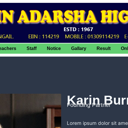
eachers
Staff
Notice
Gallary
Result
On
Karin Bu
Founding Partner
Lorem ipsum dolor sit amet