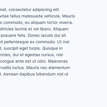
et, consectetur adipiscing elit.
itae tellus malesuada vehicula. Mauris
s commodo, eu aliquam tortor viverra.
ltricies lacinia et vel libero. Aliquam
 posuere felis. Donec iaculis dui sit
 id pellentesque ex commodo. Ut nisl
et, suscipit eget turpis. Quisque in
icies, dui et egestas cursus, nisl
c congue ante est ut odio. Maecenas
onvallis luctus. Mauris nec elementum
isl. Aenean dapibus bibendum nisl ut